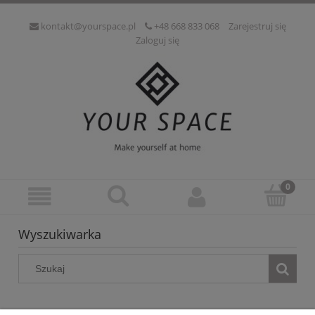
kontakt@yourspace.pl
+48 668 833 068
Zarejestruj się
Zaloguj się
Wyszukiwarka