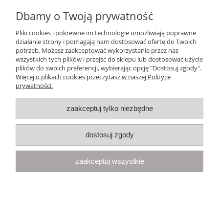
Dbamy o Twoją prywatność
Ten produkt jest niedostępny.
Pliki cookies i pokrewne im technologie umożliwiają poprawne
Pomoc
działanie strony i pomagają nam dostosować ofertę do Twoich
potrzeb. Możesz zaakceptować wykorzystanie przez nas
wszystkich tych plików i przejść do sklepu lub dostosować użycie
Moje konto
plików do swoich preferencji, wybierając opcję "Dostosuj zgody".
Więcej o plikach cookies przeczytasz w naszej Polityce
prywatności.
Płatności i dostawa
zaakceptuj tylko niezbędne
Informacje
dostosuj zgody
O nas
zaakceptuj wszystkie
Your Space
| Olimpijska 8, 86-010 Samociążek, woj. kujawsko-
pomorskie | telefon:
668 833 068
, e-mail:
kontakt@yourspace.pl
pokaż pełną wersję strony
Sklep internetowy Shoper.pl