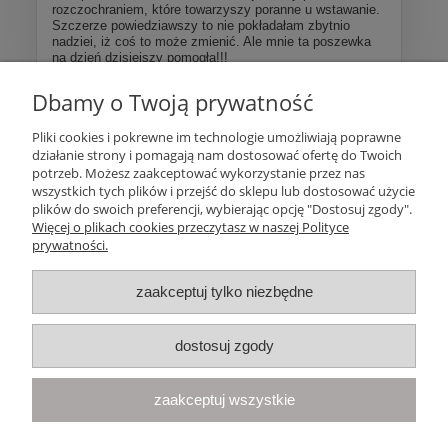
rozczochraniem, które towarzyszy poranne u wstawanie.
Szczerze powiedziawszy to nie pokładałam zbytnio
nadziei, iż coś to może zmienić. Ale mnie ta poszewka
na dzień dzisiejszy pomogła!!!
Dbamy o Twoją prywatność
Więcej opinii
Pliki cookies i pokrewne im technologie umożliwiają poprawne
działanie strony i pomagają nam dostosować ofertę do Twoich
Pomoc
potrzeb. Możesz zaakceptować wykorzystanie przez nas
wszystkich tych plików i przejść do sklepu lub dostosować użycie
plików do swoich preferencji, wybierając opcję "Dostosuj zgody".
Moje konto
Więcej o plikach cookies przeczytasz w naszej Polityce
prywatności.
Płatności i dostawa
zaakceptuj tylko niezbędne
Informacje
dostosuj zgody
O nas
zaakceptuj wszystkie
Your Space
| Olimpijska 8, 86-010 Samociążek, woj. kujawsko-
pomorskie | telefon:
668 833 068
, e-mail:
kontakt@yourspace.pl