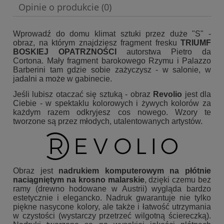
Opinie o produkcie (0)
Wprowadź do domu klimat sztuki przez duże "S" -
obraz, na którym znajdziesz fragment fresku
TRIUMF
BOSKIEJ OPATRZNOŚCI
autorstwa Pietro da
Cortona. Mały fragment barokowego Rzymu i Palazzo
Barberini tam gdzie sobie zażyczysz - w salonie, w
jadalni a może w gabinecie.
Jeśli lubisz otaczać się sztuką - obraz
Revolio
jest dla
Ciebie - w spektaklu kolorowych i żywych kolorów za
każdym razem odkryjesz cos nowego. Wzory te
tworzone są przez młodych, utalentowanych artystów.
Obraz jest
nadrukiem komputerowym na płótnie
naciągniętym na krosno malarskie
, dzięki czemu bez
ramy (drewno hodowane w Austrii) wygląda bardzo
estetycznie i elegancko. Nadruk gwarantuje nie tylko
piękne nasycone kolory, ale także i łatwość utrzymania
w czystości (wystarczy przetrzeć wilgotną ściereczką).