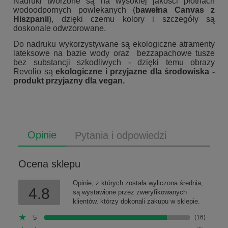
Nadruki tworzone są na wysokiej jakości płótnach
wodoodpornych powlekanych (
bawełna Canvas z
Hiszpanii
), dzięki czemu kolory i szczegóły są
doskonale odwzorowane.
Do nadruku wykorzystywane są ekologiczne atramenty
lateksowe na bazie wody oraz bezzapachowe tusze
bez substancji szkodliwych - dzięki temu obrazy
Revolio są
ekologiczne i przyjazne dla środowiska -
produkt przyjazny dla vegan.
Opinie
Pytania i odpowiedzi
Ocena sklepu
Opinie, z których została wyliczona średnia,
4.8
są wystawione przez zweryfikowanych
klientów, którzy dokonali zakupu w sklepie.
5
(16)