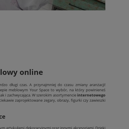
blowy online
dzo długi czas. A przynajmniej do czasu zmiany aranżacji!
klepie meblowym Your Space to wybór, na który powinieneś
, jak i zachwycająca. W szerokim asortymencie
internetowego
, ciekawie zaprojektowane zegary,
obrazy
, figurki czy zawieszki
ce
 artykułami dekoracyjnymi oraz innymi akcesoriami. Dzięki