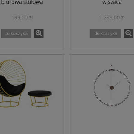
biurowa stołowa
wisząca
199,00 zł
1 299,00 zł
do koszyka
do koszyka