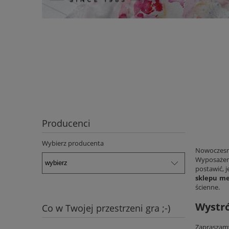
Producenci
Wybierz producenta
Nowoczesne
Wyposażeni
postawić, 
sklepu m
ścienne.
Wystró
Co w Twojej przestrzeni gra ;-)
Zapraszamy