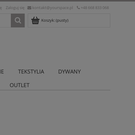
ię
Zaloguj się
kontakt@yourspace.pl
+48 668 833 068
Koszyk:
(pusty)
IE
TEKSTYLIA
DYWANY
OUTLET