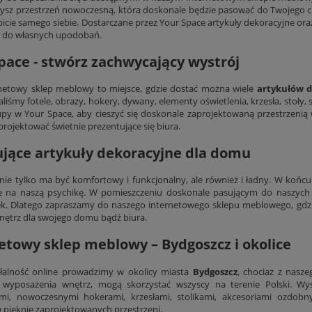
ysz przestrzeń nowoczesną, która doskonale będzie pasować do Twojego c
bicie samego siebie. Dostarczane przez Your Space artykuły dekoracyjne or
i do własnych upodobań.
pace - stwórz zachwycający wystrój
netowy sklep meblowy to miejsce, gdzie dostać można wiele
artykułów 
liśmy fotele, obrazy, hokery, dywany, elementy oświetlenia,
krzesła
, stoły,
upy w Your Space, aby cieszyć się doskonale zaprojektowaną przestrze
projektować świetnie prezentujące się biura.
ujące artykuły dekoracyjne dla domu
ie tylko ma być komfortowy i funkcjonalny, ale również i ładny. W końc
e na naszą psychikę. W pomieszczeniu doskonale pasującym do naszych 
. Dlatego zapraszamy do naszego internetowego sklepu meblowego, gdzi
nętrz dla swojego domu bądź biura.
etowy sklep meblowy – Bydgoszcz i okolice
łalność online prowadzimy w okolicy miasta
Bydgoszcz
, chociaż z nasz
i wyposażenia wnętrz, mogą skorzystać wszyscy na terenie Polski. Wys
ymi, nowoczesnymi
hokerami
, krzesłami, stolikami, akcesoriami ozdob
 pięknie zaprojektowanych przestrzeni.