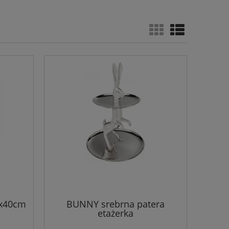
x40cm
BUNNY srebrna patera
etażerka