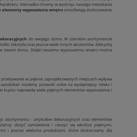
harakteru. Nierzadko chcemy w wystroju naszego mieszkania
az
elementy wyposażenia wnętrz
umożliwiają dostosowanie
dekoracyjnych
do swojego domu. W szerokim asortymencie
 stoliki, tekstylia oraz jeszcze wiele innych akcesoriów. Zdecyduj
nią w swoim domu. Dzięki naszemu wyposażeniu wnętrz można
u przebywanie w pięknie zaprojektowanych miejscach wpływa
upodobań możemy pozwolić sobie na wydajniejszy relaks i
e kupisz naprawdę wiele pięknych elementów wyposażenia i
ego asortymentu - artykułów dekoracyjnych oraz elementów
tarczy złożyć zamówienie i cieszyć się wkrótce pięknymi,
nymi i jeszcze wieloma produktami, które dostarczamy dla