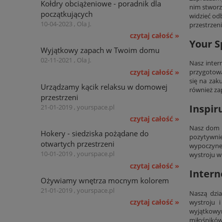
Kołdry obciążeniowe - poradnik dla
nim stworz
początkujących
widzieć od
10-04-2023 , Ola J.
przestrzen
czytaj całość »
Your S
Wyjątkowy zapach w Twoim domu
02-11-2021 , Ola J.
Nasz inter
czytaj całość »
przygotowa
się na zak
Urządzamy kącik relaksu w domowej
również za
przestrzeni
Inspir
21-01-2019 , yourspace.pl
czytaj całość »
Nasz dom n
Hokery - siedziska pożądane do
pozytywni
otwartych przestrzeni
wypoczynek
10-01-2019 , yourspace.pl
wystroju w
czytaj całość »
Intern
Ożywiamy wnętrza mocnym kolorem
21-01-2019 , yourspace.pl
Naszą dzia
czytaj całość »
wystroju 
wyjątkow
miłośników