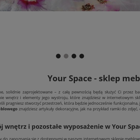
Your Space - sklep me
, solidnie zaprojektowane – z całą pewnością będą służyć Ci przez bar
e wnętrz i elementy jego wystroju, które znajdziesz w internetowym s
jeśli pragniesz stworzyć przestrzeń, która będzie jednocześnie funkcjonalna
eblowego
znajdziesz artykuły dekoracyjne, jak na przykład ramki do zdjęć
j wnętrz i pozostałe wyposażenie w Your Spa
 do zapoznania się z dostępnymi w naszym internetowym sklepie meblowym