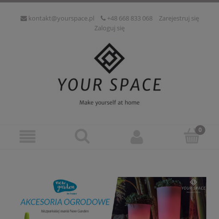
kontakt@yourspace.pl
+48 668 833 068
Zarejestruj się
Zaloguj się