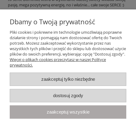
pasję, mega pozytywną energię, no i właśnie... całe swoje SERCE :)
Dbamy o Twoją prywatność
czytaj całość »
Pliki cookies i pokrewne im technologie umożliwiają poprawne
działanie strony i pomagają nam dostosować ofertę do Twoich
Pomoc
potrzeb. Możesz zaakceptować wykorzystanie przez nas
wszystkich tych plików i przejść do sklepu lub dostosować użycie
plików do swoich preferencji, wybierając opcję "Dostosuj zgody".
Moje konto
Więcej o plikach cookies przeczytasz w naszej Polityce
prywatności.
Płatności i dostawa
zaakceptuj tylko niezbędne
Informacje
dostosuj zgody
O nas
zaakceptuj wszystkie
Your Space
| Olimpijska 8, 86-010 Samociążek, woj. kujawsko-
pomorskie | telefon:
668 833 068
, e-mail:
kontakt@yourspace.pl
pokaż pełną wersję strony