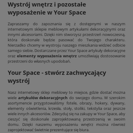
Wystrój wnętrz i pozostałe
wyposażenie w Your Space
Zapraszamy do zapoznania się z dostępnymi w naszym
internetowym sklepie meblowym artykułami dekoracyjnymi oraz
innymi akcesoriami. Dzięki nim stworzysz przestrzeń nowoczesną,
która doskonale będzie pasować do Twojego charakteru.
Nierzadko chcemy w wystroju naszego mieszkania widzieć odbicie
samego siebie. Dostarczane przez Your Space artykuły dekoracyjne
oraz
elementy wyposażenia wnętrz
umożliwiają dostosowanie
przestrzeni do własnych upodobań.
Your Space - stwórz zachwycający
wystrój
Nasz internetowy sklep meblowy to miejsce, gdzie dostać można
wiele
artykułów dekoracyjnych
do swojego domu. W szerokim
asortymencie przygotowaliśmy fotele, obrazy, hokery, dywany,
elementy oświetlenia,
krzesła
, stoły, stoliki, tekstylia oraz jeszcze
wiele innych akcesoriów. Zdecyduj się na zakupy w Your Space, aby
cieszyć się doskonale zaprojektowaną przestrzenią w swoim
domu. Dzięki naszemu wyposażeniu wnętrz można również
zaprojektować świetnie prezentujące się biura.