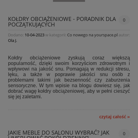
KOŁDRY OBCIĄŻENIOWE - PORADNIK DLA
0
POCZĄTKUJĄCYCH
Dodano:
10-04-2023
w kategorii:
Co nowego na yourspace.pl
autor:
Ola J.
Kołdry obciążeniowe zyskują coraz większą
popularność, dzięki swoim korzyściom zdrowotnym i
wpływowi na jakość snu. Pomagają w redukcji stresu,
lęku, a także w poprawie jakości snu osób z
problemami takimi jak bezsenność czy zaburzenia
sensoryczne. W tym wpisie na blogu dowiesz się, jak
dobrać wagę kołdry obciążeniowej, aby w pełni cieszyć
się jej zaletami.
czytaj całość »
JAKIE MEBLE DO SALONU WYBRAĆ? JAK
0