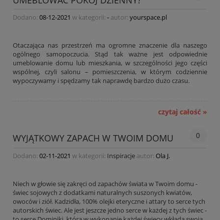
UMEBLOWAĆ POKÓJ DZIENNY?
Dodano:
08-12-2021
w kategorii:
-
autor:
yourspace.pl
Otaczająca nas przestrzeń ma ogromne znaczenie dla naszego
ogólnego samopoczucia. Stąd tak ważne jest odpowiednie
umeblowanie domu lub mieszkania, w szczególności jego części
wspólnej, czyli salonu – pomieszczenia, w którym codziennie
wypoczywamy i spędzamy tak naprawdę bardzo dużo czasu.
czytaj całość »
0
WYJĄTKOWY ZAPACH W TWOIM DOMU
Dodano:
02-11-2021
w kategorii:
Inspiracje
autor:
Ola J.
Niech w głowie się zakręci od zapachów świata w Twoim domu -
świec sojowych z dodatkami naturalnych suszonych kwiatów,
owoców i ziół. Kadzidła, 100% olejki eteryczne i attary to serce tych
autorskich świec. Ale jest jeszcze jedno serce w każdej z tych świec -
to serce Dominiki, która w wykonanie każdej świecy wkłada swoją