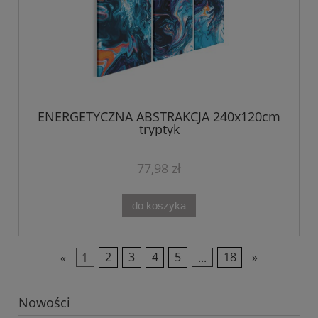
ENERGETYCZNA ABSTRAKCJA 240x120cm
tryptyk
77,98 zł
do koszyka
«
1
2
3
4
5
...
18
»
Nowości