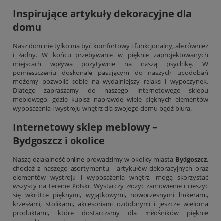
Inspirujące artykuły dekoracyjne dla
domu
Nasz dom nie tylko ma być komfortowy i funkcjonalny, ale również
i ładny. W końcu przebywanie w pięknie zaprojektowanych
miejscach wpływa pozytywnie na naszą psychikę. W
pomieszczeniu doskonale pasującym do naszych upodobań
możemy pozwolić sobie na wydajniejszy relaks i wypoczynek.
Dlatego zapraszamy do naszego internetowego sklepu
meblowego, gdzie kupisz naprawdę wiele pięknych elementów
wyposażenia i wystroju wnętrz dla swojego domu bądź biura.
Internetowy sklep meblowy –
Bydgoszcz i okolice
Naszą działalność online prowadzimy w okolicy miasta
Bydgoszcz
,
chociaż z naszego asortymentu - artykułów dekoracyjnych oraz
elementów wystroju i wyposażenia wnętrz, mogą skorzystać
wszyscy na terenie Polski. Wystarczy złożyć zamówienie i cieszyć
się wkrótce pięknymi, wyjątkowymi, nowoczesnymi
hokerami
,
krzesłami, stolikami, akcesoriami ozdobnymi i jeszcze wieloma
produktami, które dostarczamy dla miłośników pięknie