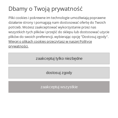
Dbamy o Twoją prywatność
Ten produkt jest niedostępny.
Pliki cookies i pokrewne im technologie umożliwiają poprawne
Pomoc
działanie strony i pomagają nam dostosować ofertę do Twoich
potrzeb. Możesz zaakceptować wykorzystanie przez nas
wszystkich tych plików i przejść do sklepu lub dostosować użycie
Moje konto
plików do swoich preferencji, wybierając opcję "Dostosuj zgody".
Więcej o plikach cookies przeczytasz w naszej Polityce
prywatności.
Płatności i dostawa
zaakceptuj tylko niezbędne
Informacje
dostosuj zgody
O nas
zaakceptuj wszystkie
Your Space
| Olimpijska 8, 86-010 Samociążek, woj. kujawsko-
pomorskie | telefon:
668 833 068
, e-mail:
kontakt@yourspace.pl
pokaż pełną wersję strony
Sklep internetowy Shoper.pl