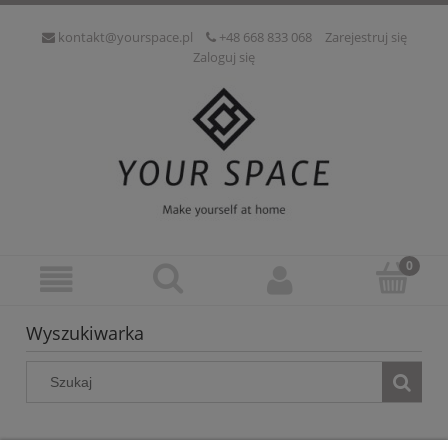
kontakt@yourspace.pl
+48 668 833 068
Zarejestruj się
Zaloguj się
Wyszukiwarka