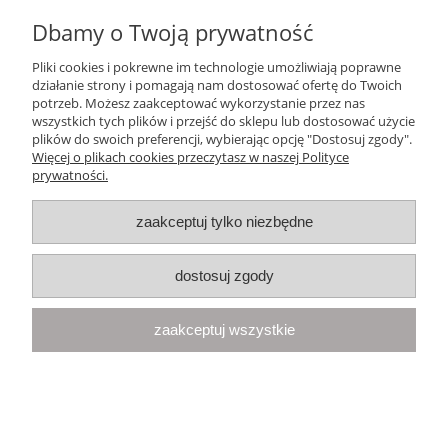
Dbamy o Twoją prywatność
Ten produkt jest niedostępny.
Pliki cookies i pokrewne im technologie umożliwiają poprawne
Pomoc
działanie strony i pomagają nam dostosować ofertę do Twoich
potrzeb. Możesz zaakceptować wykorzystanie przez nas
wszystkich tych plików i przejść do sklepu lub dostosować użycie
Moje konto
plików do swoich preferencji, wybierając opcję "Dostosuj zgody".
Więcej o plikach cookies przeczytasz w naszej Polityce
prywatności.
Płatności i dostawa
zaakceptuj tylko niezbędne
Informacje
dostosuj zgody
O nas
zaakceptuj wszystkie
Your Space
| Olimpijska 8, 86-010 Samociążek, woj. kujawsko-
pomorskie | telefon:
668 833 068
, e-mail:
kontakt@yourspace.pl
pokaż pełną wersję strony
Sklep internetowy Shoper.pl