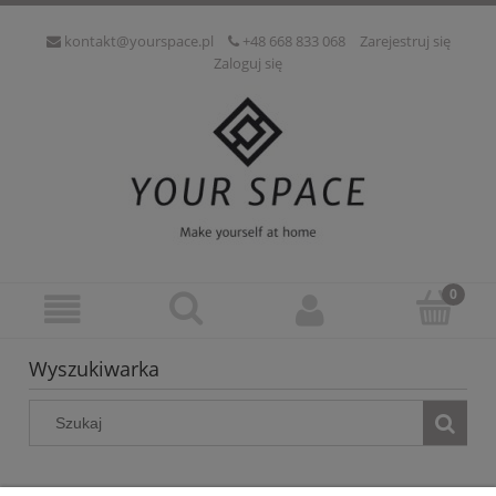
kontakt@yourspace.pl
+48 668 833 068
Zarejestruj się
Zaloguj się
Wyszukiwarka