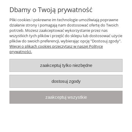
Dbamy o Twoją prywatność
Ten produkt jest niedostępny.
Pliki cookies i pokrewne im technologie umożliwiają poprawne
Pomoc
działanie strony i pomagają nam dostosować ofertę do Twoich
potrzeb. Możesz zaakceptować wykorzystanie przez nas
wszystkich tych plików i przejść do sklepu lub dostosować użycie
Moje konto
plików do swoich preferencji, wybierając opcję "Dostosuj zgody".
Więcej o plikach cookies przeczytasz w naszej Polityce
prywatności.
Płatności i dostawa
zaakceptuj tylko niezbędne
Informacje
dostosuj zgody
O nas
zaakceptuj wszystkie
Your Space
| Olimpijska 8, 86-010 Samociążek, woj. kujawsko-
pomorskie | telefon:
668 833 068
, e-mail:
kontakt@yourspace.pl
pokaż pełną wersję strony
Sklep internetowy Shoper.pl