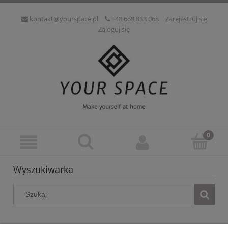
kontakt@yourspace.pl
+48 668 833 068
Zarejestruj się
Zaloguj się
Wyszukiwarka