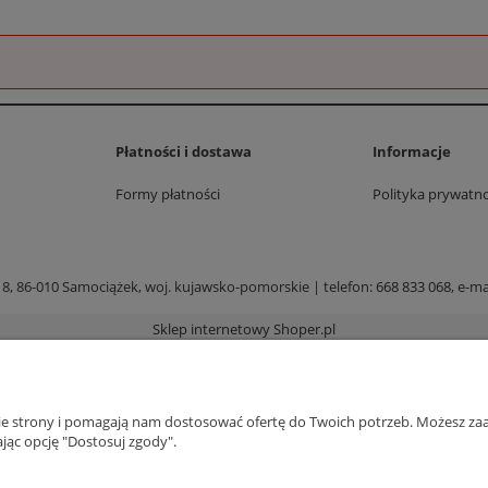
Płatności i dostawa
Informacje
Formy płatności
Polityka prywatno
 8, 86-010 Samociążek, woj. kujawsko-pomorskie | telefon:
668 833 068
, e-ma
Sklep internetowy Shoper.pl
nie strony i pomagają nam dostosować ofertę do Twoich potrzeb. Możesz zaa
jąc opcję "Dostosuj zgody".