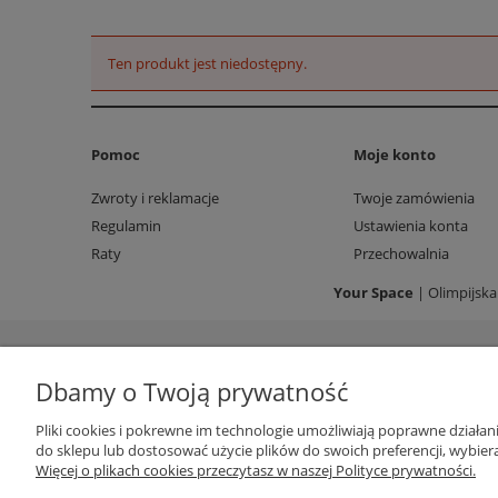
Ten produkt jest niedostępny.
Pomoc
Moje konto
Zwroty i reklamacje
Twoje zamówienia
Regulamin
Ustawienia konta
Raty
Przechowalnia
Your Space
| Olimpijska
Dbamy o Twoją prywatność
Pliki cookies i pokrewne im technologie umożliwiają poprawne działa
do sklepu lub dostosować użycie plików do swoich preferencji, wybiera
Więcej o plikach cookies przeczytasz w naszej Polityce prywatności.