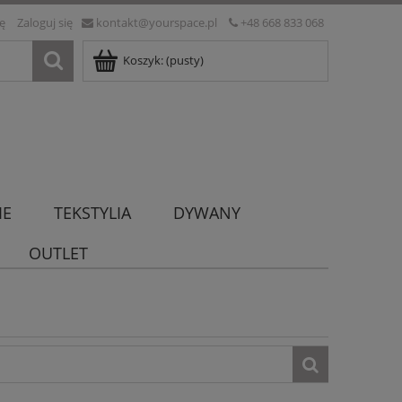
ię
Zaloguj się
kontakt@yourspace.pl
+48 668 833 068
Koszyk:
(pusty)
IE
TEKSTYLIA
DYWANY
OUTLET