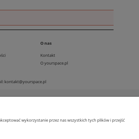
O nas
ści
Kontakt
O yourspace.pl
il:
kontakt@yourspace.pl
kceptować wykorzystanie przez nas wszystkich tych plików i przejść