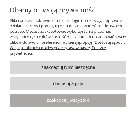
Dbamy o Twoją prywatność
Ten produkt jest niedostępny.
Pliki cookies i pokrewne im technologie umożliwiają poprawne
Pomoc
działanie strony i pomagają nam dostosować ofertę do Twoich
potrzeb. Możesz zaakceptować wykorzystanie przez nas
wszystkich tych plików i przejść do sklepu lub dostosować użycie
Moje konto
plików do swoich preferencji, wybierając opcję "Dostosuj zgody".
Więcej o plikach cookies przeczytasz w naszej Polityce
prywatności.
Płatności i dostawa
zaakceptuj tylko niezbędne
Informacje
dostosuj zgody
O nas
zaakceptuj wszystkie
Your Space
| Olimpijska 8, 86-010 Samociążek, woj. kujawsko-
pomorskie | telefon:
668 833 068
, e-mail:
kontakt@yourspace.pl
pokaż pełną wersję strony
Sklep internetowy Shoper.pl