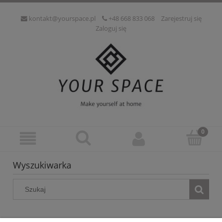
kontakt@yourspace.pl
+48 668 833 068
Zarejestruj się
Zaloguj się
Wyszukiwarka