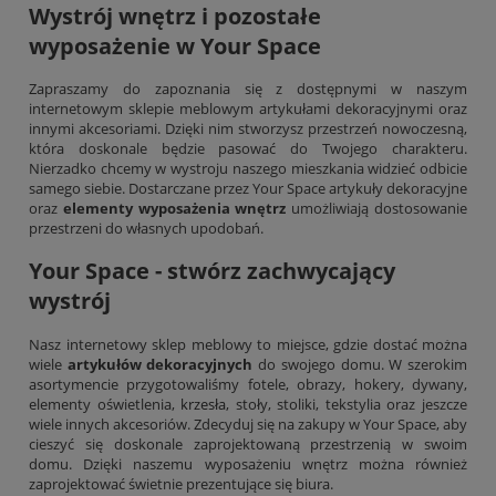
Wystrój wnętrz i pozostałe
wyposażenie w Your Space
Zapraszamy do zapoznania się z dostępnymi w naszym
internetowym sklepie meblowym artykułami dekoracyjnymi oraz
innymi akcesoriami. Dzięki nim stworzysz przestrzeń nowoczesną,
która doskonale będzie pasować do Twojego charakteru.
Nierzadko chcemy w wystroju naszego mieszkania widzieć odbicie
samego siebie. Dostarczane przez Your Space artykuły dekoracyjne
oraz
elementy wyposażenia wnętrz
umożliwiają dostosowanie
przestrzeni do własnych upodobań.
Your Space - stwórz zachwycający
wystrój
Nasz internetowy sklep meblowy to miejsce, gdzie dostać można
wiele
artykułów dekoracyjnych
do swojego domu. W szerokim
asortymencie przygotowaliśmy fotele, obrazy, hokery, dywany,
elementy oświetlenia,
krzesła
, stoły, stoliki, tekstylia oraz jeszcze
wiele innych akcesoriów. Zdecyduj się na zakupy w Your Space, aby
cieszyć się doskonale zaprojektowaną przestrzenią w swoim
domu. Dzięki naszemu wyposażeniu wnętrz można również
zaprojektować świetnie prezentujące się biura.