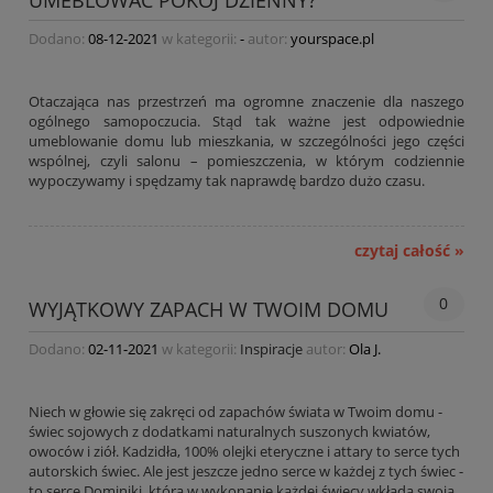
UMEBLOWAĆ POKÓJ DZIENNY?
Dodano:
08-12-2021
w kategorii:
-
autor:
yourspace.pl
Otaczająca nas przestrzeń ma ogromne znaczenie dla naszego
ogólnego samopoczucia. Stąd tak ważne jest odpowiednie
umeblowanie domu lub mieszkania, w szczególności jego części
wspólnej, czyli salonu – pomieszczenia, w którym codziennie
wypoczywamy i spędzamy tak naprawdę bardzo dużo czasu.
czytaj całość »
0
WYJĄTKOWY ZAPACH W TWOIM DOMU
Dodano:
02-11-2021
w kategorii:
Inspiracje
autor:
Ola J.
Niech w głowie się zakręci od zapachów świata w Twoim domu -
świec sojowych z dodatkami naturalnych suszonych kwiatów,
owoców i ziół. Kadzidła, 100% olejki eteryczne i attary to serce tych
autorskich świec. Ale jest jeszcze jedno serce w każdej z tych świec -
to serce Dominiki, która w wykonanie każdej świecy wkłada swoją