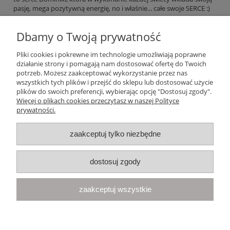
pasję, mega pozytywną energię, no i właśnie... całe swoje SERCE :)
Dbamy o Twoją prywatność
czytaj całość »
Pliki cookies i pokrewne im technologie umożliwiają poprawne
działanie strony i pomagają nam dostosować ofertę do Twoich
Pomoc
potrzeb. Możesz zaakceptować wykorzystanie przez nas
wszystkich tych plików i przejść do sklepu lub dostosować użycie
plików do swoich preferencji, wybierając opcję "Dostosuj zgody".
Moje konto
Więcej o plikach cookies przeczytasz w naszej Polityce
prywatności.
Płatności i dostawa
zaakceptuj tylko niezbędne
Informacje
dostosuj zgody
O nas
zaakceptuj wszystkie
Your Space
| Olimpijska 8, 86-010 Samociążek, woj. kujawsko-
pomorskie | telefon:
668 833 068
, e-mail:
kontakt@yourspace.pl
pokaż pełną wersję strony