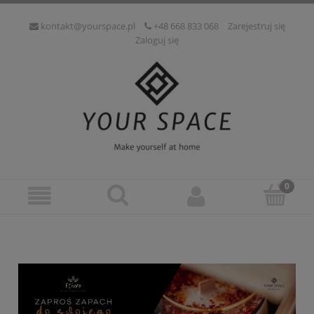
kontakt@yourspace.pl
+48 668 833 068
Zarejestruj się
Zaloguj się