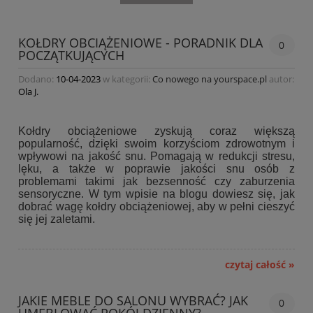
KOŁDRY OBCIĄŻENIOWE - PORADNIK DLA
0
POCZĄTKUJĄCYCH
Dodano:
10-04-2023
w kategorii:
Co nowego na yourspace.pl
autor:
Ola J.
Kołdry obciążeniowe zyskują coraz większą
popularność, dzięki swoim korzyściom zdrowotnym i
wpływowi na jakość snu. Pomagają w redukcji stresu,
lęku, a także w poprawie jakości snu osób z
problemami takimi jak bezsenność czy zaburzenia
sensoryczne. W tym wpisie na blogu dowiesz się, jak
dobrać wagę kołdry obciążeniowej, aby w pełni cieszyć
się jej zaletami.
czytaj całość »
JAKIE MEBLE DO SALONU WYBRAĆ? JAK
0