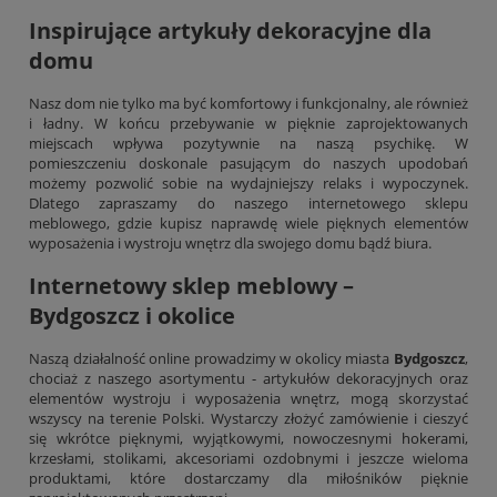
Inspirujące artykuły dekoracyjne dla
domu
Nasz dom nie tylko ma być komfortowy i funkcjonalny, ale również
i ładny. W końcu przebywanie w pięknie zaprojektowanych
miejscach wpływa pozytywnie na naszą psychikę. W
pomieszczeniu doskonale pasującym do naszych upodobań
możemy pozwolić sobie na wydajniejszy relaks i wypoczynek.
Dlatego zapraszamy do naszego internetowego sklepu
meblowego, gdzie kupisz naprawdę wiele pięknych elementów
wyposażenia i wystroju wnętrz dla swojego domu bądź biura.
Internetowy sklep meblowy –
Bydgoszcz i okolice
Naszą działalność online prowadzimy w okolicy miasta
Bydgoszcz
,
chociaż z naszego asortymentu - artykułów dekoracyjnych oraz
elementów wystroju i wyposażenia wnętrz, mogą skorzystać
wszyscy na terenie Polski. Wystarczy złożyć zamówienie i cieszyć
się wkrótce pięknymi, wyjątkowymi, nowoczesnymi
hokerami
,
krzesłami, stolikami, akcesoriami ozdobnymi i jeszcze wieloma
produktami, które dostarczamy dla miłośników pięknie