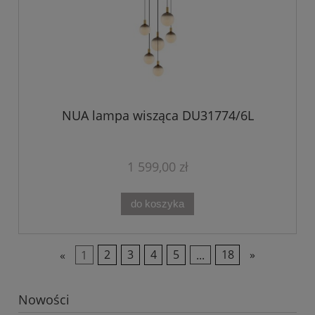
NUA lampa wisząca DU31774/6L
1 599,00 zł
do koszyka
«
1
2
3
4
5
...
18
»
Nowości