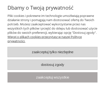
Dbamy o Twoją prywatność
Ten produkt jest niedostępny.
Pliki cookies i pokrewne im technologie umożliwiają poprawne
Pomoc
działanie strony i pomagają nam dostosować ofertę do Twoich
potrzeb. Możesz zaakceptować wykorzystanie przez nas
wszystkich tych plików i przejść do sklepu lub dostosować użycie
Moje konto
plików do swoich preferencji, wybierając opcję "Dostosuj zgody".
Więcej o plikach cookies przeczytasz w naszej Polityce
prywatności.
Płatności i dostawa
zaakceptuj tylko niezbędne
Informacje
dostosuj zgody
O nas
zaakceptuj wszystkie
Your Space
| Olimpijska 8, 86-010 Samociążek, woj. kujawsko-
pomorskie | telefon:
668 833 068
, e-mail:
kontakt@yourspace.pl
pokaż pełną wersję strony
Sklep internetowy Shoper.pl