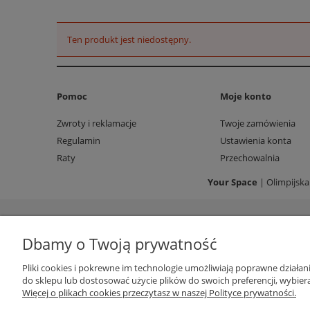
Ten produkt jest niedostępny.
Pomoc
Moje konto
Zwroty i reklamacje
Twoje zamówienia
Regulamin
Ustawienia konta
Raty
Przechowalnia
Your Space
| Olimpijska
Dbamy o Twoją prywatność
Pliki cookies i pokrewne im technologie umożliwiają poprawne działa
do sklepu lub dostosować użycie plików do swoich preferencji, wybiera
Więcej o plikach cookies przeczytasz w naszej Polityce prywatności.