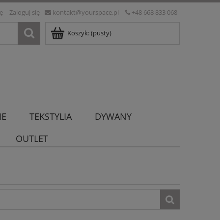
ię
Zaloguj się
kontakt@yourspace.pl
+48 668 833 068
Koszyk:
(pusty)
IE
TEKSTYLIA
DYWANY
OUTLET