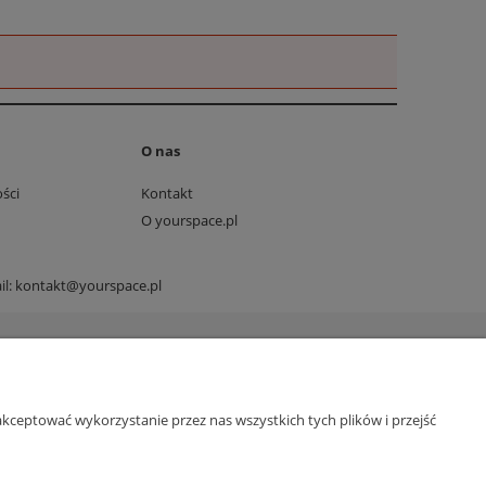
O nas
ści
Kontakt
O yourspace.pl
il:
kontakt@yourspace.pl
kceptować wykorzystanie przez nas wszystkich tych plików i przejść