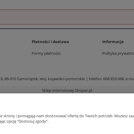
Płatności i dostawa
Informacje
Formy płatności
Polityka prywatno
 8, 86-010 Samociążek, woj. kujawsko-pomorskie | telefon:
668 833 068
, e-ma
Sklep internetowy Shoper.pl
nie strony i pomagają nam dostosować ofertę do Twoich potrzeb. Możesz zaa
jąc opcję "Dostosuj zgody".