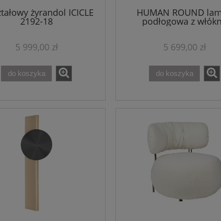
ztałowy żyrandol ICICLE
HUMAN ROUND la
2192-18
podłogowa z włók
szklanego
5 999,00 zł
5 699,00 zł
do koszyka
do koszyka