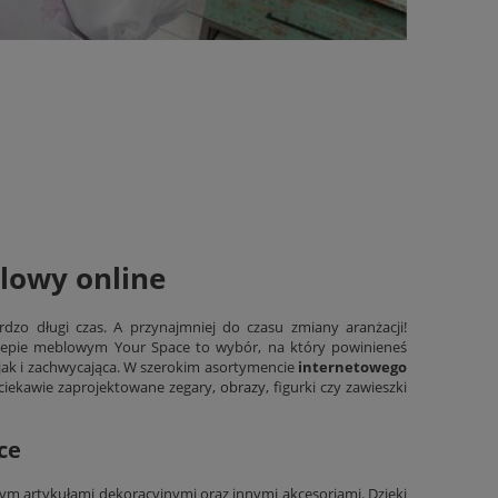
blowy online
dzo długi czas. A przynajmniej do czasu zmiany aranżacji!
klepie meblowym Your Space to wybór, na który powinieneś
, jak i zachwycająca. W szerokim asortymencie
internetowego
, ciekawie zaprojektowane zegary,
obrazy
, figurki czy zawieszki
ce
 artykułami dekoracyjnymi oraz innymi akcesoriami. Dzięki