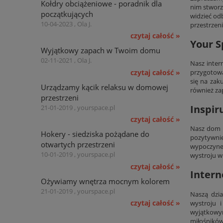
Kołdry obciążeniowe - poradnik dla
nim stworz
początkujących
widzieć od
10-04-2023 , Ola J.
przestrzen
czytaj całość »
Your S
Wyjątkowy zapach w Twoim domu
02-11-2021 , Ola J.
Nasz inter
czytaj całość »
przygotowa
się na zak
Urządzamy kącik relaksu w domowej
również za
przestrzeni
Inspir
21-01-2019 , yourspace.pl
czytaj całość »
Nasz dom n
Hokery - siedziska pożądane do
pozytywni
otwartych przestrzeni
wypoczynek
10-01-2019 , yourspace.pl
wystroju w
czytaj całość »
Intern
Ożywiamy wnętrza mocnym kolorem
21-01-2019 , yourspace.pl
Naszą dzia
czytaj całość »
wystroju 
wyjątkow
miłośników