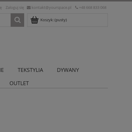
ię
Zaloguj się
kontakt@yourspace.pl
+48 668 833 068
Koszyk:
(pusty)
IE
TEKSTYLIA
DYWANY
OUTLET