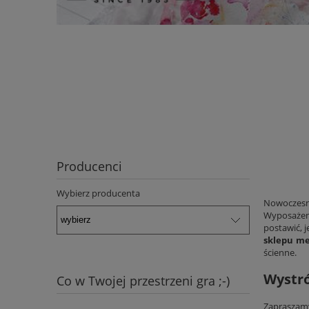
Producenci
Wybierz producenta
Nowoczesne
Wyposażeni
postawić, 
sklepu m
ścienne.
Wystró
Co w Twojej przestrzeni gra ;-)
Zapraszamy