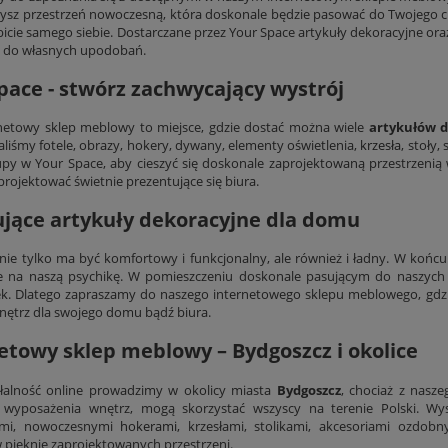
ysz przestrzeń nowoczesną, która doskonale będzie pasować do Twojego c
bicie samego siebie. Dostarczane przez Your Space artykuły dekoracyjne or
i do własnych upodobań.
pace - stwórz zachwycający wystrój
netowy sklep meblowy to miejsce, gdzie dostać można wiele
artykułów 
liśmy fotele, obrazy, hokery, dywany, elementy oświetlenia,
krzesła
, stoły,
upy w Your Space, aby cieszyć się doskonale zaprojektowaną przestrze
projektować świetnie prezentujące się biura.
ujące artykuły dekoracyjne dla domu
ie tylko ma być komfortowy i funkcjonalny, ale również i ładny. W końc
e na naszą psychikę. W pomieszczeniu doskonale pasującym do naszych 
. Dlatego zapraszamy do naszego internetowego sklepu meblowego, gdzi
nętrz dla swojego domu bądź biura.
etowy sklep meblowy – Bydgoszcz i okolice
łalność online prowadzimy w okolicy miasta
Bydgoszcz
, chociaż z nasz
i wyposażenia wnętrz, mogą skorzystać wszyscy na terenie Polski. Wys
ymi, nowoczesnymi
hokerami
, krzesłami, stolikami, akcesoriami ozdob
 pięknie zaprojektowanych przestrzeni.