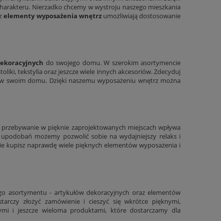
harakteru. Nierzadko chcemy w wystroju naszego mieszkania
az
elementy wyposażenia wnętrz
umożliwiają dostosowanie
dekoracyjnych
do swojego domu. W szerokim asortymencie
 stoliki, tekstylia oraz jeszcze wiele innych akcesoriów. Zdecyduj
nią w swoim domu. Dzięki naszemu wyposażeniu wnętrz można
u przebywanie w pięknie zaprojektowanych miejscach wpływa
upodobań możemy pozwolić sobie na wydajniejszy relaks i
e kupisz naprawdę wiele pięknych elementów wyposażenia i
ego asortymentu - artykułów dekoracyjnych oraz elementów
tarczy złożyć zamówienie i cieszyć się wkrótce pięknymi,
nymi i jeszcze wieloma produktami, które dostarczamy dla