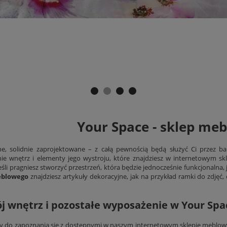
Your Space - sklep me
, solidnie zaprojektowane – z całą pewnością będą służyć Ci przez bar
e wnętrz i elementy jego wystroju, które znajdziesz w internetowym s
jeśli pragniesz stworzyć przestrzeń, która będzie jednocześnie funkcjonalna
eblowego
znajdziesz artykuły dekoracyjne, jak na przykład ramki do zdjęć
j wnętrz i pozostałe wyposażenie w Your Spa
 do zapoznania się z dostępnymi w naszym internetowym sklepie meblowym