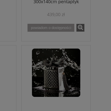
300x140cm pentaptyk
schodkowo-prosty
439,00 zł
powiadom o dostępności