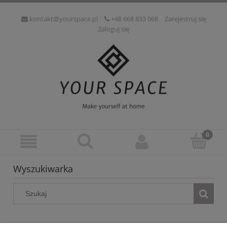
kontakt@yourspace.pl
+48 668 833 068
Zarejestruj się
Zaloguj się
Wyszukiwarka