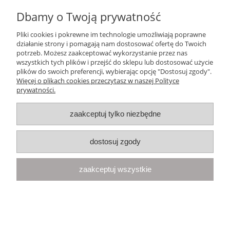
Dbamy o Twoją prywatność
Ten produkt jest niedostępny.
Pliki cookies i pokrewne im technologie umożliwiają poprawne
Pomoc
działanie strony i pomagają nam dostosować ofertę do Twoich
potrzeb. Możesz zaakceptować wykorzystanie przez nas
wszystkich tych plików i przejść do sklepu lub dostosować użycie
Moje konto
plików do swoich preferencji, wybierając opcję "Dostosuj zgody".
Więcej o plikach cookies przeczytasz w naszej Polityce
prywatności.
Płatności i dostawa
zaakceptuj tylko niezbędne
Informacje
dostosuj zgody
O nas
zaakceptuj wszystkie
Your Space
| Olimpijska 8, 86-010 Samociążek, woj. kujawsko-
pomorskie | telefon:
668 833 068
, e-mail:
kontakt@yourspace.pl
pokaż pełną wersję strony
Sklep internetowy Shoper.pl