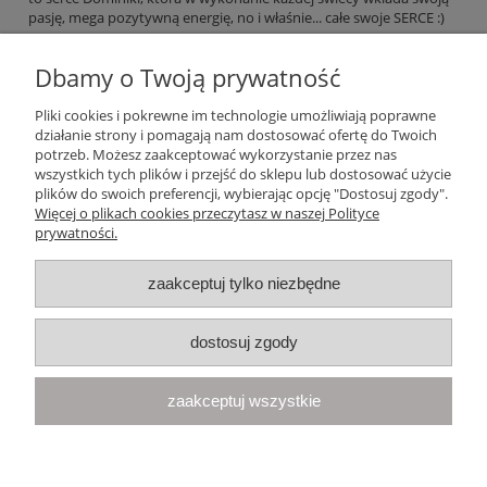
pasję, mega pozytywną energię, no i właśnie... całe swoje SERCE :)
Dbamy o Twoją prywatność
czytaj całość »
Pliki cookies i pokrewne im technologie umożliwiają poprawne
działanie strony i pomagają nam dostosować ofertę do Twoich
Pomoc
potrzeb. Możesz zaakceptować wykorzystanie przez nas
wszystkich tych plików i przejść do sklepu lub dostosować użycie
plików do swoich preferencji, wybierając opcję "Dostosuj zgody".
Moje konto
Więcej o plikach cookies przeczytasz w naszej Polityce
prywatności.
Płatności i dostawa
zaakceptuj tylko niezbędne
Informacje
dostosuj zgody
O nas
zaakceptuj wszystkie
Your Space
| Olimpijska 8, 86-010 Samociążek, woj. kujawsko-
pomorskie | telefon:
668 833 068
, e-mail:
kontakt@yourspace.pl
pokaż pełną wersję strony