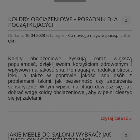
KOŁDRY OBCIĄŻENIOWE - PORADNIK DLA
0
POCZĄTKUJĄCYCH
Dodano:
10-04-2023
w kategorii:
Co nowego na yourspace.pl
autor:
Ola J.
Kołdry obciążeniowe zyskują coraz większą
popularność, dzięki swoim korzyściom zdrowotnym i
wpływowi na jakość snu. Pomagają w redukcji stresu,
lęku, a także w poprawie jakości snu osób z
problemami takimi jak bezsenność czy zaburzenia
sensoryczne. W tym wpisie na blogu dowiesz się, jak
dobrać wagę kołdry obciążeniowej, aby w pełni cieszyć
się jej zaletami.
czytaj całość »
JAKIE MEBLE DO SALONU WYBRAĆ? JAK
0