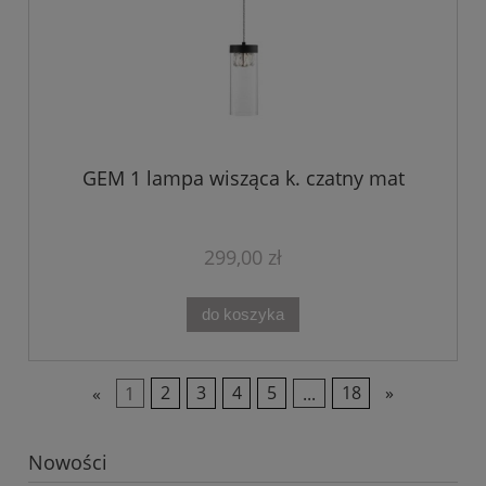
GEM 1 lampa wisząca k. czatny mat
299,00 zł
do koszyka
«
1
2
3
4
5
...
18
»
Nowości