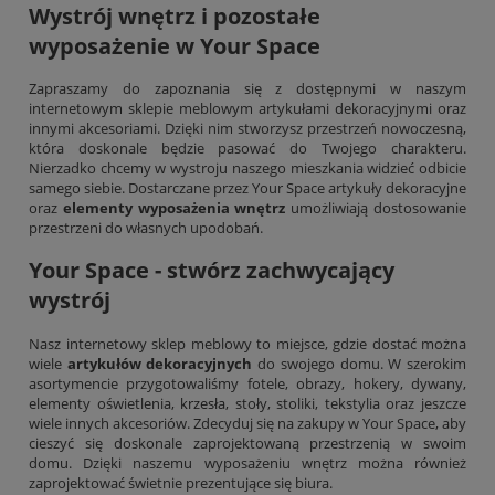
Wystrój wnętrz i pozostałe
wyposażenie w Your Space
Zapraszamy do zapoznania się z dostępnymi w naszym
internetowym sklepie meblowym artykułami dekoracyjnymi oraz
innymi akcesoriami. Dzięki nim stworzysz przestrzeń nowoczesną,
która doskonale będzie pasować do Twojego charakteru.
Nierzadko chcemy w wystroju naszego mieszkania widzieć odbicie
samego siebie. Dostarczane przez Your Space artykuły dekoracyjne
oraz
elementy wyposażenia wnętrz
umożliwiają dostosowanie
przestrzeni do własnych upodobań.
Your Space - stwórz zachwycający
wystrój
Nasz internetowy sklep meblowy to miejsce, gdzie dostać można
wiele
artykułów dekoracyjnych
do swojego domu. W szerokim
asortymencie przygotowaliśmy fotele, obrazy, hokery, dywany,
elementy oświetlenia,
krzesła
, stoły, stoliki, tekstylia oraz jeszcze
wiele innych akcesoriów. Zdecyduj się na zakupy w Your Space, aby
cieszyć się doskonale zaprojektowaną przestrzenią w swoim
domu. Dzięki naszemu wyposażeniu wnętrz można również
zaprojektować świetnie prezentujące się biura.