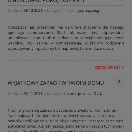
UMEBLOWAĆ POKÓJ DZIENNY?
Dodano:
08-12-2021
w kategorii:
-
autor:
yourspace.pl
Otaczająca nas przestrzeń ma ogromne znaczenie dla naszego
ogólnego samopoczucia. Stąd tak ważne jest odpowiednie
umeblowanie domu lub mieszkania, w szczególności jego części
wspólnej, czyli salonu – pomieszczenia, w którym codziennie
wypoczywamy i spędzamy tak naprawdę bardzo dużo czasu.
czytaj całość »
0
WYJĄTKOWY ZAPACH W TWOIM DOMU
Dodano:
02-11-2021
w kategorii:
Inspiracje
autor:
Ola J.
Niech w głowie się zakręci od zapachów świata w Twoim domu -
świec sojowych z dodatkami naturalnych suszonych kwiatów,
owoców i ziół. Kadzidła, 100% olejki eteryczne i attary to serce tych
autorskich świec. Ale jest jeszcze jedno serce w każdej z tych świec -
to serce Dominiki, która w wykonanie każdej świecy wkłada swoją