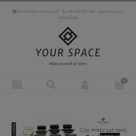
kontakt@yourspace.pl
+48 668 833 068
Zarejestruj się
Zaloguj się