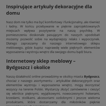
Inspirujące artykuły dekoracyjne dla
domu
Nasz dom nie tylko ma być komfortowy i funkcjonalny, ale również
i ładny. W końcu przebywanie w pięknie zaprojektowanych
miejscach wpływa pozytywnie na naszą psychikę. W
pomieszczeniu doskonale pasującym do naszych upodobań
możemy pozwolić sobie na wydajniejszy relaks i wypoczynek.
Dlatego zapraszamy do naszego internetowego sklepu
meblowego, gdzie kupisz naprawdę wiele pięknych elementów
wyposażenia i wystroju wnętrz dla swojego domu bądź biura.
Internetowy sklep meblowy –
Bydgoszcz i okolice
Naszą działalność online prowadzimy w okolicy miasta
Bydgoszcz
,
chociaż z naszego asortymentu - artykułów dekoracyjnych oraz
elementów wystroju i wyposażenia wnętrz, mogą skorzystać
wszyscy na terenie Polski. Wystarczy złożyć zamówienie i cieszyć
się wkrótce pięknymi, wyjątkowymi, nowoczesnymi
hokerami
,
krzesłami, stolikami, akcesoriami ozdobnymi i jeszcze wieloma
produktami, które dostarczamy dla miłośników pięknie