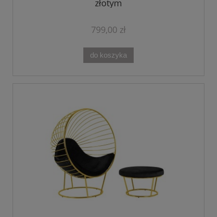
złotym
799,00 zł
do koszyka