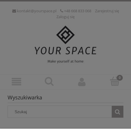
kontakt@yourspace.pl
+48 668 833 068
Zarejestruj się
Zaloguj się
Wyszukiwarka