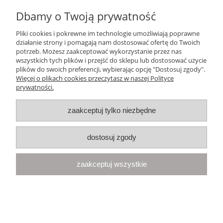
Dbamy o Twoją prywatność
Ten produkt jest niedostępny.
Pliki cookies i pokrewne im technologie umożliwiają poprawne
Pomoc
działanie strony i pomagają nam dostosować ofertę do Twoich
potrzeb. Możesz zaakceptować wykorzystanie przez nas
wszystkich tych plików i przejść do sklepu lub dostosować użycie
Moje konto
plików do swoich preferencji, wybierając opcję "Dostosuj zgody".
Więcej o plikach cookies przeczytasz w naszej Polityce
prywatności.
Płatności i dostawa
zaakceptuj tylko niezbędne
Informacje
dostosuj zgody
O nas
zaakceptuj wszystkie
Your Space
| Olimpijska 8, 86-010 Samociążek, woj. kujawsko-
pomorskie | telefon:
668 833 068
, e-mail:
kontakt@yourspace.pl
pokaż pełną wersję strony
Sklep internetowy Shoper.pl