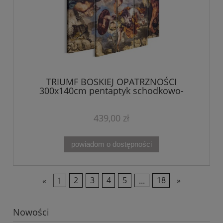
TRIUMF BOSKIEJ OPATRZNOŚCI
300x140cm pentaptyk schodkowo-
prosty
439,00 zł
powiadom o dostępności
«
1
2
3
4
5
...
18
»
Nowości