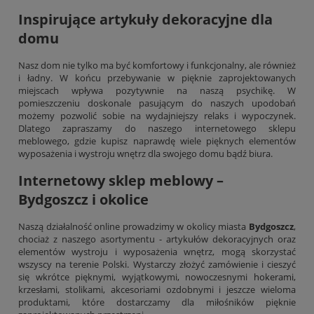
Inspirujące artykuły dekoracyjne dla
domu
Nasz dom nie tylko ma być komfortowy i funkcjonalny, ale również
i ładny. W końcu przebywanie w pięknie zaprojektowanych
miejscach wpływa pozytywnie na naszą psychikę. W
pomieszczeniu doskonale pasującym do naszych upodobań
możemy pozwolić sobie na wydajniejszy relaks i wypoczynek.
Dlatego zapraszamy do naszego internetowego sklepu
meblowego, gdzie kupisz naprawdę wiele pięknych elementów
wyposażenia i wystroju wnętrz dla swojego domu bądź biura.
Internetowy sklep meblowy –
Bydgoszcz i okolice
Naszą działalność online prowadzimy w okolicy miasta
Bydgoszcz
,
chociaż z naszego asortymentu - artykułów dekoracyjnych oraz
elementów wystroju i wyposażenia wnętrz, mogą skorzystać
wszyscy na terenie Polski. Wystarczy złożyć zamówienie i cieszyć
się wkrótce pięknymi, wyjątkowymi, nowoczesnymi
hokerami
,
krzesłami, stolikami, akcesoriami ozdobnymi i jeszcze wieloma
produktami, które dostarczamy dla miłośników pięknie