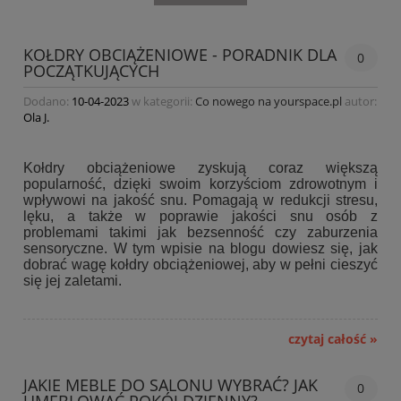
KOŁDRY OBCIĄŻENIOWE - PORADNIK DLA
0
POCZĄTKUJĄCYCH
Dodano:
10-04-2023
w kategorii:
Co nowego na yourspace.pl
autor:
Ola J.
Kołdry obciążeniowe zyskują coraz większą
popularność, dzięki swoim korzyściom zdrowotnym i
wpływowi na jakość snu. Pomagają w redukcji stresu,
lęku, a także w poprawie jakości snu osób z
problemami takimi jak bezsenność czy zaburzenia
sensoryczne. W tym wpisie na blogu dowiesz się, jak
dobrać wagę kołdry obciążeniowej, aby w pełni cieszyć
się jej zaletami.
czytaj całość »
JAKIE MEBLE DO SALONU WYBRAĆ? JAK
0