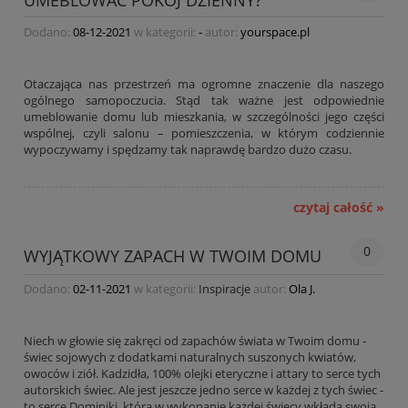
UMEBLOWAĆ POKÓJ DZIENNY?
Dodano:
08-12-2021
w kategorii:
-
autor:
yourspace.pl
Otaczająca nas przestrzeń ma ogromne znaczenie dla naszego
ogólnego samopoczucia. Stąd tak ważne jest odpowiednie
umeblowanie domu lub mieszkania, w szczególności jego części
wspólnej, czyli salonu – pomieszczenia, w którym codziennie
wypoczywamy i spędzamy tak naprawdę bardzo dużo czasu.
czytaj całość »
0
WYJĄTKOWY ZAPACH W TWOIM DOMU
Dodano:
02-11-2021
w kategorii:
Inspiracje
autor:
Ola J.
Niech w głowie się zakręci od zapachów świata w Twoim domu -
świec sojowych z dodatkami naturalnych suszonych kwiatów,
owoców i ziół. Kadzidła, 100% olejki eteryczne i attary to serce tych
autorskich świec. Ale jest jeszcze jedno serce w każdej z tych świec -
to serce Dominiki, która w wykonanie każdej świecy wkłada swoją