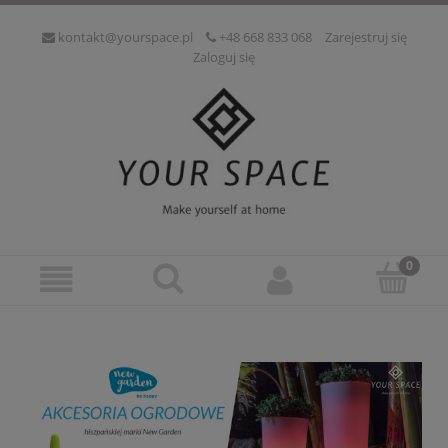
kontakt@yourspace.pl
+48 668 833 068
Zarejestruj się
Zaloguj się