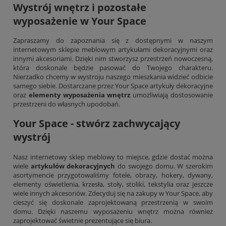
Wystrój wnętrz i pozostałe
wyposażenie w Your Space
Zapraszamy do zapoznania się z dostępnymi w naszym
internetowym sklepie meblowym artykułami dekoracyjnymi oraz
innymi akcesoriami. Dzięki nim stworzysz przestrzeń nowoczesną,
która doskonale będzie pasować do Twojego charakteru.
Nierzadko chcemy w wystroju naszego mieszkania widzieć odbicie
samego siebie. Dostarczane przez Your Space artykuły dekoracyjne
oraz
elementy wyposażenia wnętrz
umożliwiają dostosowanie
przestrzeni do własnych upodobań.
Your Space - stwórz zachwycający
wystrój
Nasz internetowy sklep meblowy to miejsce, gdzie dostać można
wiele
artykułów dekoracyjnych
do swojego domu. W szerokim
asortymencie przygotowaliśmy fotele, obrazy, hokery, dywany,
elementy oświetlenia,
krzesła
, stoły, stoliki, tekstylia oraz jeszcze
wiele innych akcesoriów. Zdecyduj się na zakupy w Your Space, aby
cieszyć się doskonale zaprojektowaną przestrzenią w swoim
domu. Dzięki naszemu wyposażeniu wnętrz można również
zaprojektować świetnie prezentujące się biura.