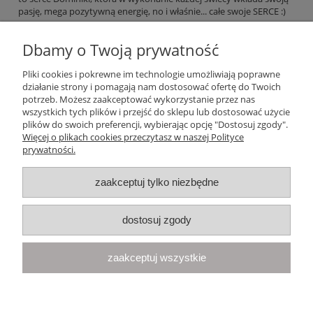
pasję, mega pozytywną energię, no i właśnie... całe swoje SERCE :)
Dbamy o Twoją prywatność
czytaj całość »
Pliki cookies i pokrewne im technologie umożliwiają poprawne
działanie strony i pomagają nam dostosować ofertę do Twoich
Pomoc
potrzeb. Możesz zaakceptować wykorzystanie przez nas
wszystkich tych plików i przejść do sklepu lub dostosować użycie
plików do swoich preferencji, wybierając opcję "Dostosuj zgody".
Moje konto
Więcej o plikach cookies przeczytasz w naszej Polityce
prywatności.
Płatności i dostawa
zaakceptuj tylko niezbędne
Informacje
dostosuj zgody
O nas
zaakceptuj wszystkie
Your Space
| Olimpijska 8, 86-010 Samociążek, woj. kujawsko-
pomorskie | telefon:
668 833 068
, e-mail:
kontakt@yourspace.pl
pokaż pełną wersję strony