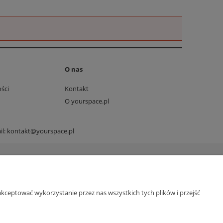
O nas
ści
Kontakt
O yourspace.pl
il:
kontakt@yourspace.pl
kceptować wykorzystanie przez nas wszystkich tych plików i przejść