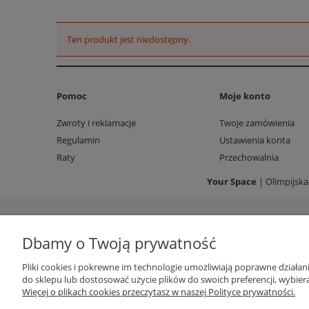
Ten produkt jest niedostępny.
Pomoc
Moje konto
Zwroty i reklamacje
Twoje zamówienia
Regulamin
Ustawienia konta
Raty
Przechowalnia
Your Space
| Olimpijska
Dbamy o Twoją prywatność
Pliki cookies i pokrewne im technologie umożliwiają poprawne działa
do sklepu lub dostosować użycie plików do swoich preferencji, wybiera
Więcej o plikach cookies przeczytasz w naszej Polityce prywatności.