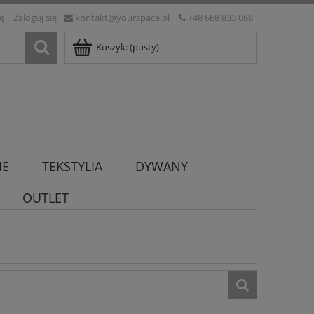
ię
Zaloguj się
kontakt@yourspace.pl
+48 668 833 068
Koszyk:
(pusty)
IE
TEKSTYLIA
DYWANY
OUTLET