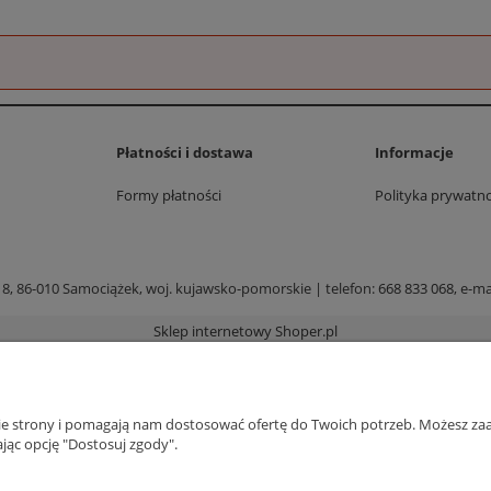
Płatności i dostawa
Informacje
Formy płatności
Polityka prywatno
 8, 86-010 Samociążek, woj. kujawsko-pomorskie | telefon:
668 833 068
, e-ma
Sklep internetowy Shoper.pl
nie strony i pomagają nam dostosować ofertę do Twoich potrzeb. Możesz zaa
jąc opcję "Dostosuj zgody".