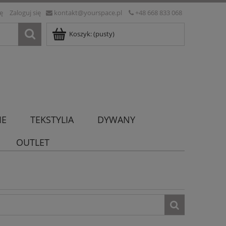
ię
Zaloguj się
kontakt@yourspace.pl
+48 668 833 068
Koszyk:
(pusty)
IE
TEKSTYLIA
DYWANY
OUTLET