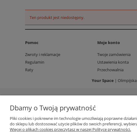
Ten produkt jest niedostępny.
Pomoc
Moje konto
Zwroty i reklamacje
Twoje zamówienia
Regulamin
Ustawienia konta
Raty
Przechowalnia
Your Space
| Olimpijska
Dbamy o Twoją prywatność
Pliki cookies i pokrewne im technologie umożliwiają poprawne działa
do sklepu lub dostosować użycie plików do swoich preferencji, wybiera
Więcej o plikach cookies przeczytasz w naszej Polityce prywatności.