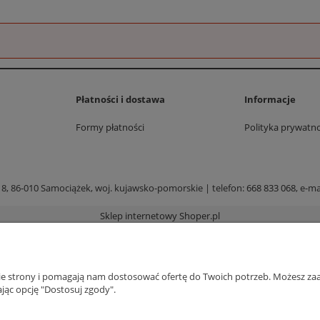
Płatności i dostawa
Informacje
Formy płatności
Polityka prywatno
 8, 86-010 Samociążek, woj. kujawsko-pomorskie | telefon:
668 833 068
, e-ma
Sklep internetowy Shoper.pl
nie strony i pomagają nam dostosować ofertę do Twoich potrzeb. Możesz zaa
jąc opcję "Dostosuj zgody".