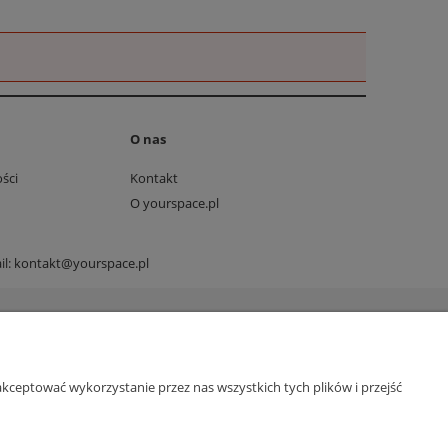
O nas
ści
Kontakt
O yourspace.pl
il:
kontakt@yourspace.pl
kceptować wykorzystanie przez nas wszystkich tych plików i przejść