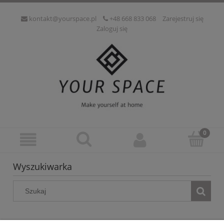
kontakt@yourspace.pl
+48 668 833 068
Zarejestruj się
Zaloguj się
Wyszukiwarka