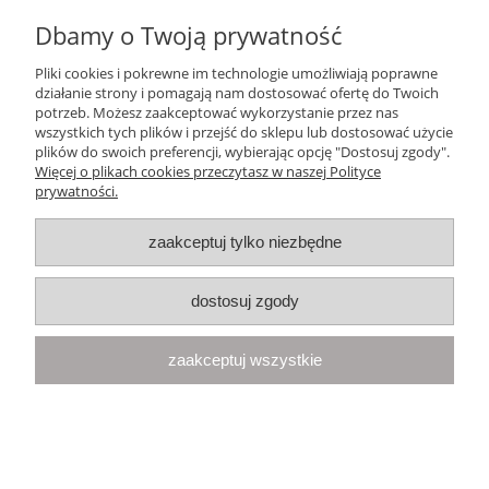
Dbamy o Twoją prywatność
Ten produkt jest niedostępny.
Pliki cookies i pokrewne im technologie umożliwiają poprawne
Pomoc
działanie strony i pomagają nam dostosować ofertę do Twoich
potrzeb. Możesz zaakceptować wykorzystanie przez nas
wszystkich tych plików i przejść do sklepu lub dostosować użycie
Moje konto
plików do swoich preferencji, wybierając opcję "Dostosuj zgody".
Więcej o plikach cookies przeczytasz w naszej Polityce
prywatności.
Płatności i dostawa
zaakceptuj tylko niezbędne
Informacje
dostosuj zgody
O nas
zaakceptuj wszystkie
Your Space
| Olimpijska 8, 86-010 Samociążek, woj. kujawsko-
pomorskie | telefon:
668 833 068
, e-mail:
kontakt@yourspace.pl
pokaż pełną wersję strony
Sklep internetowy Shoper.pl