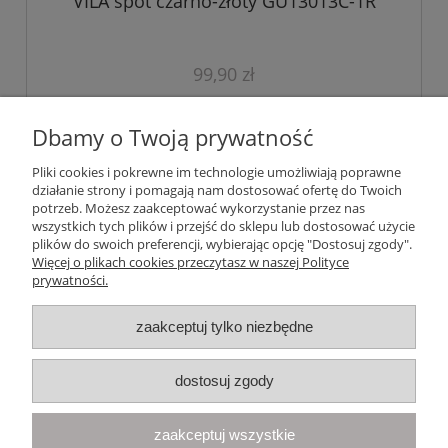
VILA spot czarno-złoty GU13013C-1R
99,90 zł
do koszyka
Dbamy o Twoją prywatność
Pliki cookies i pokrewne im technologie umożliwiają poprawne
działanie strony i pomagają nam dostosować ofertę do Twoich
Pomoc
potrzeb. Możesz zaakceptować wykorzystanie przez nas
wszystkich tych plików i przejść do sklepu lub dostosować użycie
plików do swoich preferencji, wybierając opcję "Dostosuj zgody".
Moje konto
Więcej o plikach cookies przeczytasz w naszej Polityce
prywatności.
Płatności i dostawa
zaakceptuj tylko niezbędne
Informacje
dostosuj zgody
O nas
zaakceptuj wszystkie