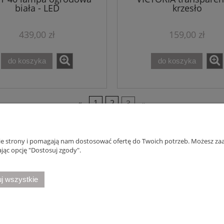
biała - LED
krzesło
439,00 zł
159,00 zł
do koszyka
do koszyka
«
1
2
3
»
nie strony i pomagają nam dostosować ofertę do Twoich potrzeb. Możesz zaa
Płatności i dostawa
Informacje
jąc opcję "Dostosuj zgody".
Formy płatności
Polityka prywatno
j wszystkie
 8, 86-010 Samociążek, woj. kujawsko-pomorskie | telefon:
668 833 068
, e-ma