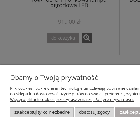
ogrodowa LED
919,00 zł
do koszyka
Dbamy o Twoją prywatność
Pliki cookies i pokrewne im technologie umożliwiają poprawne działa
Pomoc
Moje konto
do sklepu lub dostosować użycie plików do swoich preferencji, wybiera
Więcej o plikach cookies przeczytasz w naszej Polityce prywatności.
Zwroty i reklamacje
Twoje zamówienia
Regulamin
Ustawienia konta
zaakceptuj tylko niezbędne
dostosuj zgody
zaakceptu
Raty
Przechowalnia
Your Space
| Olimpijska