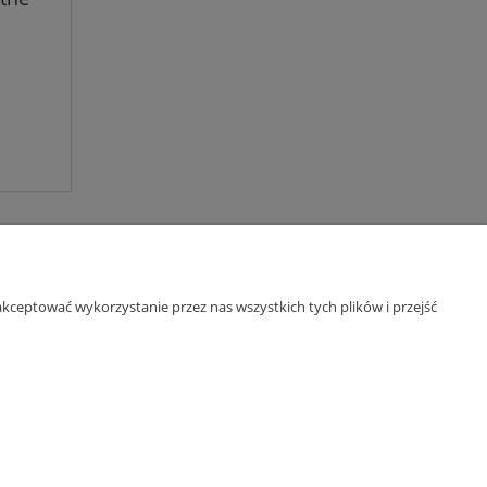
kceptować wykorzystanie przez nas wszystkich tych plików i przejść
O nas
ści
Kontakt
O yourspace.pl
il:
kontakt@yourspace.pl