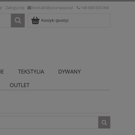
ię
Zaloguj się
kontakt@yourspace.pl
+48 668 833 068
Koszyk:
(pusty)
IE
TEKSTYLIA
DYWANY
OUTLET