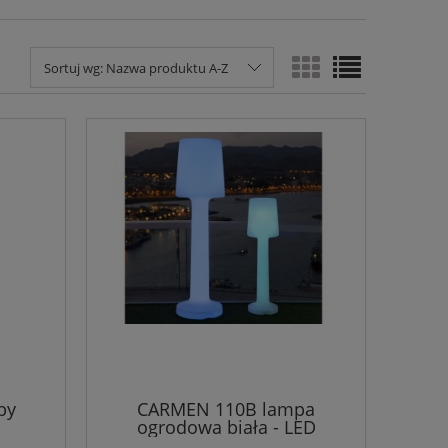
Sortuj wg:
Nazwa produktu A-Z
by
CARMEN 110B lampa
ogrodowa biała - LED
wbudowana bateria